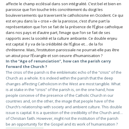
affecte le champ ecclésial dans son intégralité. C’est bel et bien en
paroisse que l’on touche très concrètement du doigt les
bouleversements qui traversent le catholicisme en Occident. Ce qui
est en jeu dans la « crise » de la paroisse, c’est d’une part la
représentation que l’on se fait de la présence de l’Église catholique
dans nos pays et d’autre part, l’image que l’on se fait de ses
rapports avec la société et la culture ambiante. Ce double enjeu
est capital. Il y va de la crédibilité de l’Église et… de la foi
chrétienne. Mais, l’institution paroissiale ne pourrait-elle pas être
un atout pour l’Évangile et son oeuvre d’humanisation ?
In the “Age of renunciation”, how can the parish carry
forward the Church ?
The crisis of the parish is the emblematic echo of the “crisis” of the
Church as a whole. It is indeed within the parish that the deep
changes affecting Catholicism in the West are most tangible. What
is at stake in the “crisis” of the parish is, on the one hand, how
people conceive of the presence of the Catholic Church in our
countries and, on the other, the image that people have of the
Church’s relationship with society and ambient culture. This double
issue is capital. It is a question of the credibility of the Church and…
of Christian faith. However, might not the institution of the parish
be an opportunity for the Gospel and its work of humanisation ?