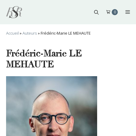
Aller
au
Me
0
contenu
Accueil
»
Auteurs
»
Frédéric-Marie LE MEHAUTE
Frédéric-Marie LE
MEHAUTE