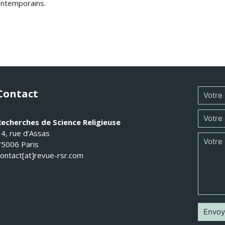
ontemporains.
Contact
Recherches de Science Religieuse
14, rue d’Assas
75006 Paris
contact[at]revue-rsr.com