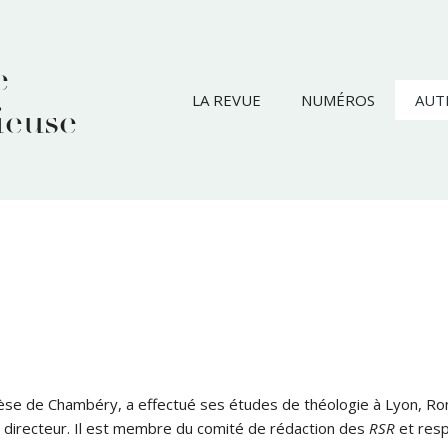
e
LA REVUE
NUMÉROS
AUT
ieuse
èse de Chambéry, a effectué ses études de théologie à Lyon, Rome 
st directeur. Il est membre du comité de rédaction des
RSR
et resp