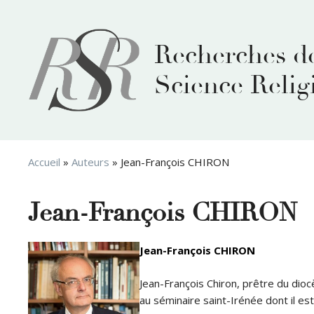
Aller
au
contenu
Recherches d
Science Relig
Accueil
»
Auteurs
»
Jean-François CHIRON
Jean-François CHIRON
Jean-François CHIRON
Jean-François Chiron, prêtre du dioc
au séminaire saint-Irénée dont il e