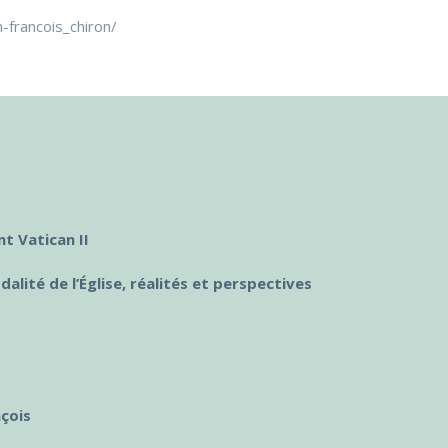
-francois_chiron/
t Vatican II
alité de l’Église, réalités et perspectives
nçois