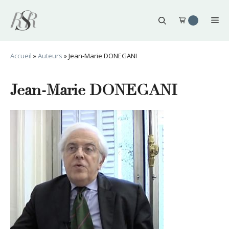
Aller
au
Me
contenu
Accueil
»
Auteurs
»
Jean-Marie DONEGANI
Jean-Marie DONEGANI