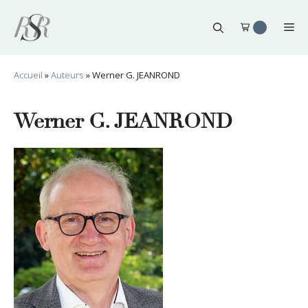
Aller
au
Me
contenu
Accueil
»
Auteurs
»
Werner G. JEANROND
Werner G. JEANROND