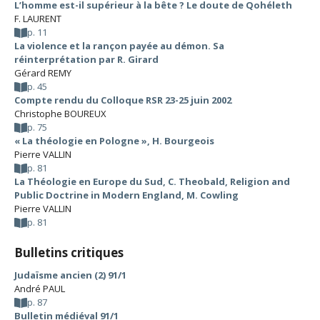
L’homme est-il supérieur à la bête ? Le doute de Qohéleth
F. LAURENT
p. 11
La violence et la rançon payée au démon. Sa
réinterprétation par R. Girard
Gérard REMY
p. 45
Compte rendu du Colloque RSR 23-25 juin 2002
Christophe BOUREUX
p. 75
« La théologie en Pologne », H. Bourgeois
Pierre VALLIN
p. 81
La Théologie en Europe du Sud, C. Theobald, Religion and
Public Doctrine in Modern England, M. Cowling
Pierre VALLIN
p. 81
Bulletins critiques
Judaïsme ancien (2) 91/1
André PAUL
p. 87
Bulletin médiéval 91/1