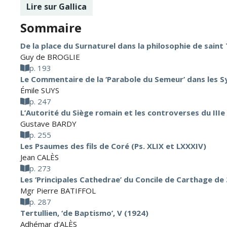
Lire sur Gallica
Sommaire
De la place du Surnaturel dans la philosophie de sain
Guy de BROGLIE
p. 193
Le Commentaire de la ‘Parabole du Semeur’ dans les 
Émile SUYS
p. 247
L’Autorité du Siège romain et les controverses du IIIe 
Gustave BARDY
p. 255
Les Psaumes des fils de Coré (Ps. XLIX et LXXXIV)
Jean CALÈS
p. 273
Les ‘Principales Cathedrae’ du Concile de Carthage de
Mgr Pierre BATIFFOL
p. 287
Tertullien, ‘de Baptismo’, V (1924)
Adhémar d’ALÈS