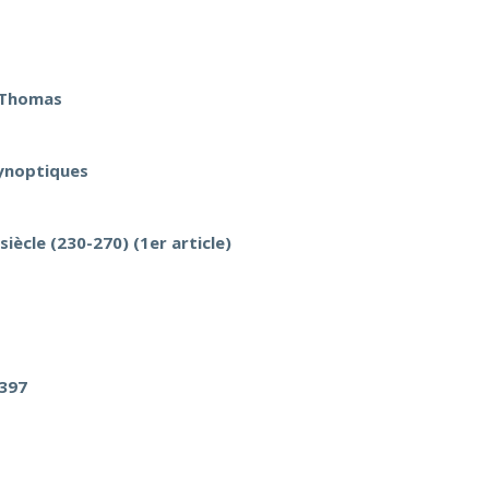
t Thomas
Synoptiques
siècle (230-270) (1er article)
 397