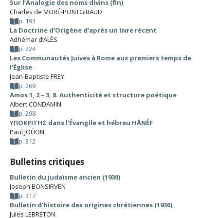
Sur l’Analogie des noms divins (fin)
Charles de MORÉ-PONTGIBAUD
p. 193
La Doctrine d’Origène d’après un livre récent
Adhémar d’ALÈS
p. 224
Les Communautés Juives à Rome aux premiers temps de
l’Église
Jean-Baptiste FREY
p. 269
Amos 1, 2 – 3, 8. Authenticité et structure poétique
Albert CONDAMIN
p. 298
ΥΠΟΚΡΙΤΗΣ dans l’Évangile et hébreu HÅNÉF
Paul JOÜON
p. 312
Bulletins critiques
Bulletin du judaïsme ancien (1930)
Joseph BONSIRVEN
p. 317
Bulletin d’histoire des origines chrétiennes (1930)
Jules LEBRETON