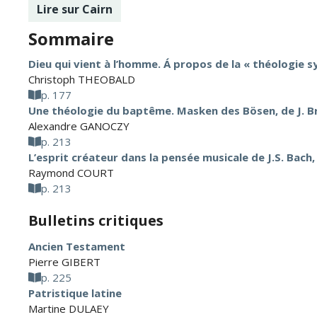
Lire sur Cairn
Sommaire
Dieu qui vient à l’homme. Á propos de la « théologie
Christoph THEOBALD
p. 177
Une théologie du baptême. Masken des Bösen, de J. B
Alexandre GANOCZY
p. 213
L’esprit créateur dans la pensée musicale de J.S. Bach
Raymond COURT
p. 213
Bulletins critiques
Ancien Testament
Pierre GIBERT
p. 225
Patristique latine
Martine DULAEY