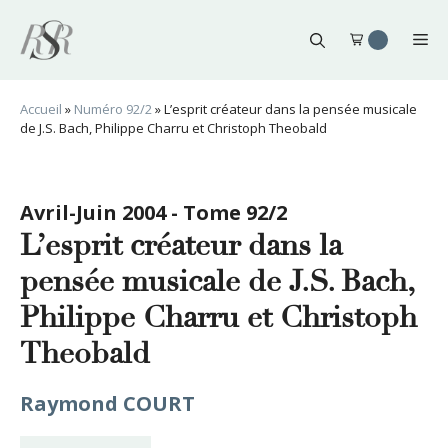
Aller
au
Me
contenu
Accueil
»
Numéro 92/2
»
L’esprit créateur dans la pensée musicale
de J.S. Bach, Philippe Charru et Christoph Theobald
Avril-Juin 2004 - Tome 92/2
L’esprit créateur dans la
pensée musicale de J.S. Bach,
Philippe Charru et Christoph
Theobald
Raymond COURT