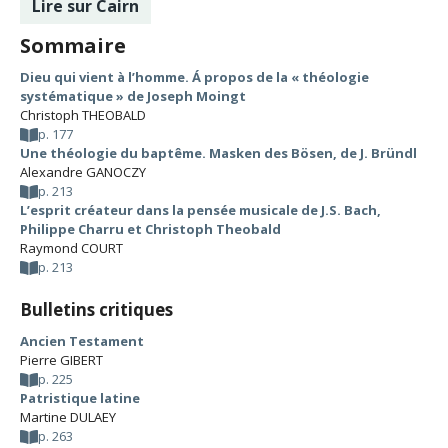
Lire sur Cairn
Sommaire
Dieu qui vient à l’homme. Á propos de la « théologie
systématique » de Joseph Moingt
Christoph THEOBALD
p. 177
Une théologie du baptême. Masken des Bösen, de J. Bründl
Alexandre GANOCZY
p. 213
L’esprit créateur dans la pensée musicale de J.S. Bach,
Philippe Charru et Christoph Theobald
Raymond COURT
p. 213
Bulletins critiques
Ancien Testament
Pierre GIBERT
p. 225
Patristique latine
Martine DULAEY
p. 263