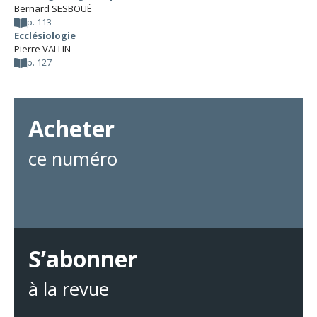
Bernard SESBOÜÉ
p. 113
Ecclésiologie
Pierre VALLIN
p. 127
Acheter
ce numéro
S’abonner
à la revue