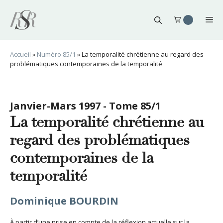
Aller
au
Me
contenu
Accueil
»
Numéro 85/1
»
La temporalité chrétienne au regard des
problématiques contemporaines de la temporalité
Janvier-Mars 1997 - Tome 85/1
La temporalité chrétienne au
regard des problématiques
contemporaines de la
temporalité
Dominique BOURDIN
À partir d’une prise en compte de la réflexion actuelle sur la