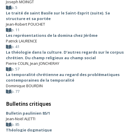
Joseph MOINGT
p. 5
Le traité de saint Basile sur le Saint-Esprit (suite). Sa
structure et sa portée
Jean-Robert POUCHET
p. 11
Les représentations de la domina chez Jérôme
Patrick LAURENCE
p. 41
La théologie dans la culture. D’autres regards sur le corpus
chrétien. Du champ religieux au champ social
Pierre COLIN
,
Jean JONCHERAY
p. 57
La temporalité chrétienne au regard des problématiques
contemporaines de la temporalité
Dominique BOURDIN
p. 77
Bulletins critiques
Bulletin paulinien 85/1
Jean-Noël ALETTI
p. 85
Théologie dogmatique