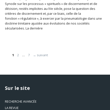
Synode sur les processus « spirituels » de discernement et de
décision, restés implicites au IVe siècle, pose la question des
critères de discernement et, par ce biais, celle de la
fonction « régulatrice », à exercer par la pneumatologie dans une
doctrine trinitaire ajustée aux évolutions de nos sociétés
sécularisées. La dernière
Page
Page
Page
1
2
…
7
→
suivant
Sur le site
RECHERCHE AVANCÉE
LA REVUE