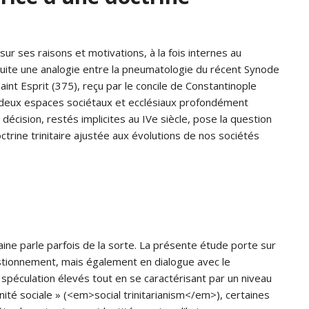
ur ses raisons et motivations, à la fois internes au
nsuite une analogie entre la pneumatologie du récent Synode
int Esprit (375), reçu par le concile de Constantinople
tre deux espaces sociétaux et ecclésiaux profondément
écision, restés implicites au IVe siècle, pose la question
ctrine trinitaire ajustée aux évolutions de nos sociétés
raine parle parfois de la sorte. La présente étude porte sur
uestionnement, mais également en dialogue avec le
 spéculation élevés tout en se caractérisant par un niveau
inité sociale » (<em>social trinitarianism</em>), certaines