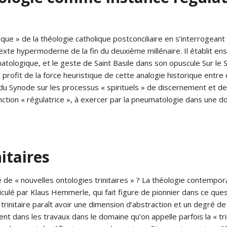
e » de la théologie catholique postconciliaire en s’interrogeant s
texte hypermoderne de la fin du deuxième millénaire. Il établit e
tologique, et le geste de Saint Basile dans son opuscule Sur le Sa
t profit de la force heuristique de cette analogie historique en
du Synode sur les processus « spirituels » de discernement et de d
onction « régulatrice », à exercer par la pneumatologie dans une do
itaires
ême de « nouvelles ontologies trinitaires » ? La théologie contempo
articulé par Klaus Hemmerle, qui fait figure de pionnier dans ce q
trinitaire paraît avoir une dimension d’abstraction et un degré de
ent dans les travaux dans le domaine qu’on appelle parfois la « tr