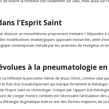
 de nourrir la réflexion non seulement sur Dieu, mais aussi sur l’ê
dans l’Esprit Saint
ur énoncer un monothéisme proprement trinitaire ? Répondre à cet
r des modélisations triadologiques opposant monarchie, unité d’
ogique contemporain stimulé par les avancées de l’exégèse et l
 dévolues à la pneumatologie e
e sa réflexion la personne même de Jésus Christ, comme celui qui 
e fruit d’un travail important qui marque fortement la théologie 
 de l’Esprit Saint en christologie. Critique par rapport à la théolo
re de Congar montre combien est nécessaire l’articulation des art
e la théologie dogmatique exerce une des formes majeures de sa ra