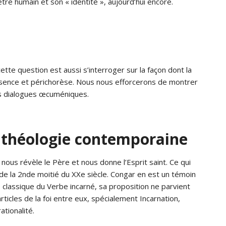
tre humain et son « identité », aujourd’hui encore.
te question est aussi s’interroger sur la façon dont la
essence et périchorèse. Nous nous efforcerons de montrer
es dialogues œcuméniques.
n théologie contemporaine
nous révèle le Père et nous donne l’Esprit saint. Ce qui
de la 2nde moitié du XXe siècle. Congar en est un témoin
gie classique du Verbe incarné, sa proposition ne parvient
icles de la foi entre eux, spécialement Incarnation,
tionalité.