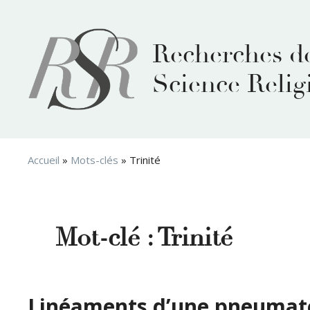
Aller
au
contenu
Recherches d
Science Relig
Accueil
»
Mots-clés
»
Trinité
Mot-clé :
Trinité
Linéaments d’une pneumato