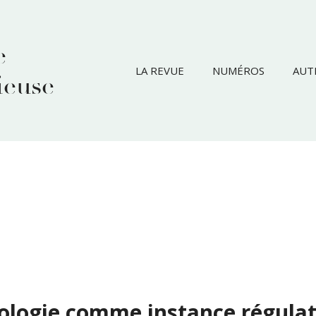
e
LA REVUE
NUMÉROS
AUT
ieuse
logie comme instance régulatr