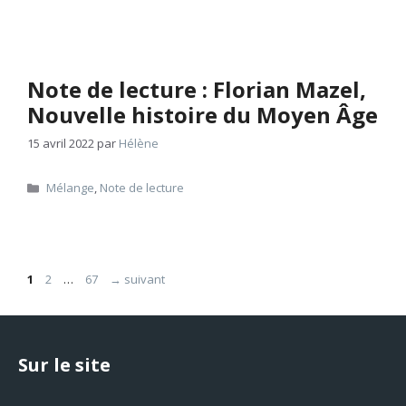
Note de lecture : Florian Mazel,
Nouvelle histoire du Moyen Âge
15 avril 2022
par
Hélène
Catégories
Mélange
,
Note de lecture
Page
Page
Page
1
2
…
67
→
suivant
Sur le site