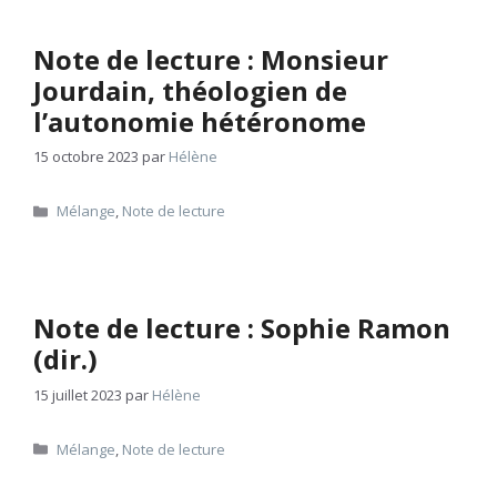
Note de lecture : Monsieur
Jourdain, théologien de
l’autonomie hétéronome
15 octobre 2023
par
Hélène
Catégories
Mélange
,
Note de lecture
Note de lecture : Sophie Ramon
(dir.)
15 juillet 2023
par
Hélène
Catégories
Mélange
,
Note de lecture