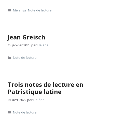
Catégories
Mélange
,
Note de lecture
Jean Greisch
15 janvier 2023
par
Hélène
Catégories
Note de lecture
Trois notes de lecture en
Patristique latine
15 avril 2022
par
Hélène
Catégories
Note de lecture