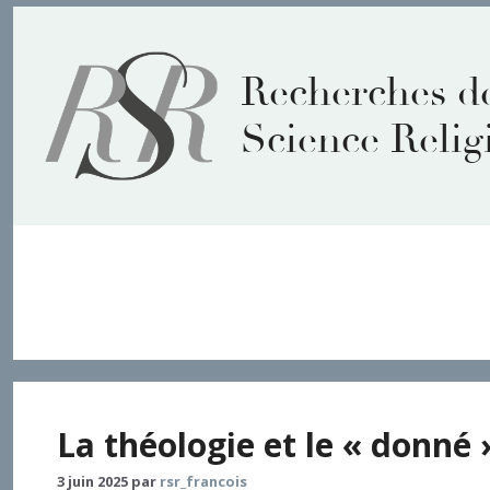
Aller
au
contenu
Recherches d
Science Relig
Sacra pagina
La théologie et le « donné 
3 juin 2025
par
rsr_francois