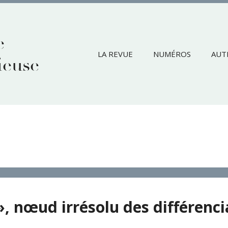
e
LA REVUE
NUMÉROS
AUT
ieuse
», nœud irrésolu des différenci