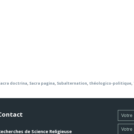
ogie qui, de la Sacra pagina, se haussa au rang de Scientia d
 épistémologique très spécifique s’est littéralement méta
omène pour le moins inattendu, le processus d’absolutisatio
e rationalités philosophiques parfois opposées entre elles
lée » fut happée par la théologie naturelle et rationnelle 
Schelling) lui donnèrent par contrecoup une fonction qui al
quelques récentes phénoménologies semblent être les hérit
balternation, la théologie convoquée
Sacra doctrina
,
Sacra pagina
,
Subalternation
,
théologico-politique
,
Contact
Recherches de Science Religieuse