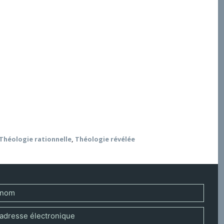
ans la période médiévale, il n’est pas sans intérêt
morphosé dans la période moderne et dans la
n de la théologie qui n’est pas formellement
. Ainsi, lorsque dans le projet des « métaphysiques
au point de s’y dissoudre, les grandes métaphysiques
lait paradoxalement l’absolutiser, inaugurant ainsi
ières inavouées. Ce processus d’absolutisation
Théologie rationnelle
,
Théologie révélée