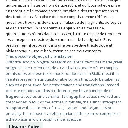
qui serait une instance hors de question, et qui pourrait être prise
en tant que telle comme donnée préalable des interprétations et
des traductions. À la place du texte compris comme référence,
nous nous trouvons devant une multitude de fragments, de copies
et de variantes. En reprenant les enjeux et les thèses de
quatre articles réunis dans ce dossier, l’auteur essaie de repenser
les concepts du « texte », du « canon » et de l’« original ». Plus
précisément, il propose, dans une perspective théologique et
philosophique, une réhabilitation de ces trois concepts.
This obscure object of translation
Historical and philological research on Biblical texts has made great
progress over recent decades. Gradual discovery of the complex
prehistories of these texts shook confidence in a Biblical text that
might represent an unquestionable corpus that could be taken as
such as a prior given for interpretations and translations. Instead
of the text understood as a reference, we have a multitude of
fragments, copies and variants. Taking up the issues involved and
the theories in four of the articles in this file, the author attempts to
reappraise the concepts of “text”, “canon” and “original”. More
precisely, he proposes a rehabilitation of these three concepts in
a theological and philosophical perspective.
Lire sur Cairn