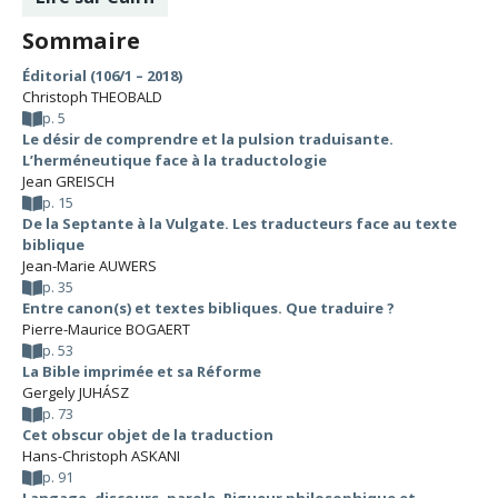
Sommaire
Éditorial (106/1 – 2018)
Christoph THEOBALD
p. 5
Le désir de comprendre et la pulsion traduisante.
L’herméneutique face à la traductologie
Jean GREISCH
p. 15
De la Septante à la Vulgate. Les traducteurs face au texte
biblique
Jean-Marie AUWERS
p. 35
Entre canon(s) et textes bibliques. Que traduire ?
Pierre-Maurice BOGAERT
p. 53
La Bible imprimée et sa Réforme
Gergely JUHÁSZ
p. 73
Cet obscur objet de la traduction
Hans-Christoph ASKANI
p. 91