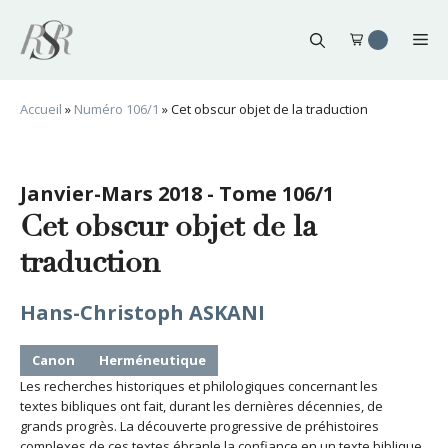
Aller
au
Me
contenu
Accueil
»
Numéro 106/1
»
Cet obscur objet de la traduction
Janvier-Mars 2018 - Tome 106/1
Cet obscur objet de la
traduction
Hans-Christoph ASKANI
Canon
Herméneutique
Les recherches historiques et philologiques concernant les
textes bibliques ont fait, durant les dernières décennies, de
grands progrès. La découverte progressive de préhistoires
complexes de ces textes ébranle la confiance en un texte biblique