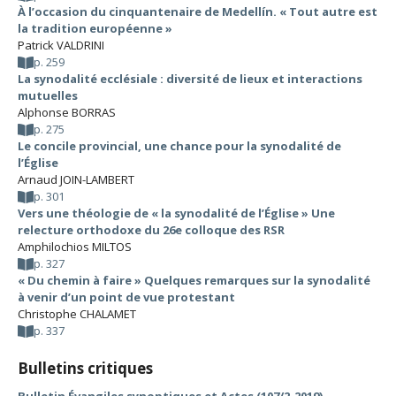
À l’occasion du cinquantenaire de Medellín. « Tout autre est
la tradition européenne »
Patrick VALDRINI
p. 259
La synodalité ecclésiale : diversité de lieux et interactions
mutuelles
Alphonse BORRAS
p. 275
Le concile provincial, une chance pour la synodalité de
l’Église
Arnaud JOIN-LAMBERT
p. 301
Vers une théologie de « la synodalité de l’Église » Une
relecture orthodoxe du 26e colloque des RSR
Amphilochios MILTOS
p. 327
« Du chemin à faire » Quelques remarques sur la synodalité
à venir d’un point de vue protestant
Christophe CHALAMET
p. 337
Bulletins critiques