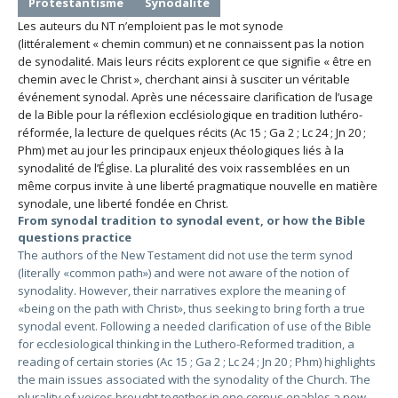
Protestantisme
Synodalité
Les auteurs du NT n’emploient pas le mot synode
(littéralement « chemin commun) et ne connaissent pas la notion
de synodalité. Mais leurs récits explorent ce que signifie « être en
chemin avec le Christ », cherchant ainsi à susciter un véritable
événement synodal. Après une nécessaire clarification de l’usage
de la Bible pour la réflexion ecclésiologique en tradition luthéro-
réformée, la lecture de quelques récits (Ac 15 ; Ga 2 ; Lc 24 ; Jn 20 ;
Phm) met au jour les principaux enjeux théologiques liés à la
synodalité de l’Église. La pluralité des voix rassemblées en un
même corpus invite à une liberté pragmatique nouvelle en matière
synodale, une liberté fondée en Christ.
From synodal tradition to synodal event, or how the Bible
questions practice
The authors of the New Testament did not use the term synod
(literally «common path») and were not aware of the notion of
synodality. However, their narratives explore the meaning of
«being on the path with Christ», thus seeking to bring forth a true
synodal event. Following a needed clarification of use of the Bible
for ecclesiological thinking in the Luthero-Reformed tradition, a
reading of certain stories (Ac 15 ; Ga 2 ; Lc 24 ; Jn 20 ; Phm) highlights
the main issues associated with the synodality of the Church. The
plurality of voices brought together in one corpus enables a new