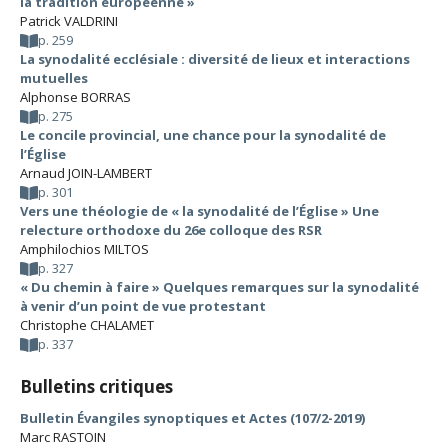
la tradition européenne »
Patrick VALDRINI
p. 259
La synodalité ecclésiale : diversité de lieux et interactions
mutuelles
Alphonse BORRAS
p. 275
Le concile provincial, une chance pour la synodalité de
l’Église
Arnaud JOIN-LAMBERT
p. 301
Vers une théologie de « la synodalité de l’Église » Une
relecture orthodoxe du 26e colloque des RSR
Amphilochios MILTOS
p. 327
« Du chemin à faire » Quelques remarques sur la synodalité
à venir d’un point de vue protestant
Christophe CHALAMET
p. 337
Bulletins critiques
Bulletin Évangiles synoptiques et Actes (107/2-2019)
Marc RASTOIN