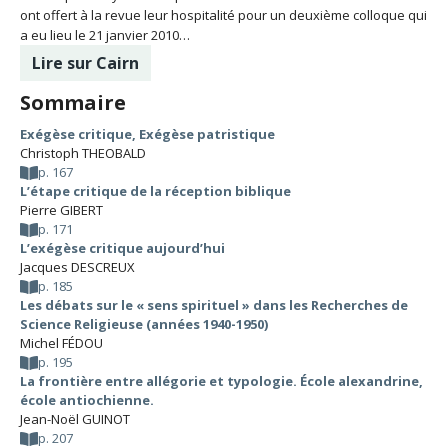
ont offert à la revue leur hospitalité pour un deuxième colloque qui
a eu lieu le 21 janvier 2010…
Lire sur Cairn
Sommaire
Exégèse critique, Exégèse patristique
Christoph THEOBALD
p. 167
L’étape critique de la réception biblique
Pierre GIBERT
p. 171
L’exégèse critique aujourd’hui
Jacques DESCREUX
p. 185
Les débats sur le « sens spirituel » dans les Recherches de
Science Religieuse (années 1940-1950)
Michel FÉDOU
p. 195
La frontière entre allégorie et typologie. École alexandrine,
école antiochienne.
Jean-Noël GUINOT
p. 207