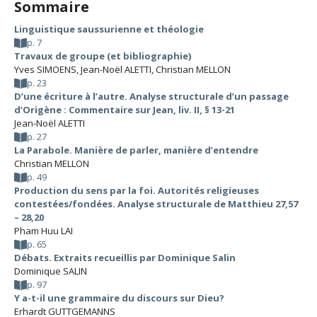
Sommaire
Linguistique saussurienne et théologie
p. 7
Travaux de groupe (et bibliographie)
Yves SIMOENS
,
Jean-Noël ALETTI
,
Christian MELLON
p. 23
D’une écriture à l’autre. Analyse structurale d’un passage
d’Origène : Commentaire sur Jean, liv. II, § 13-21
Jean-Noël ALETTI
p. 27
La Parabole. Manière de parler, manière d’entendre
Christian MELLON
p. 49
Production du sens par la foi. Autorités religieuses
contestées/fondées. Analyse structurale de Matthieu 27,57
– 28,20
Pham Huu LAI
p. 65
Débats. Extraits recueillis par Dominique Salin
Dominique SALIN
p. 97
Y a-t-il une grammaire du discours sur Dieu?
Erhardt GUTTGEMANNS