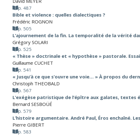
David MEYER
p. 487
Bible et violence : quelles dialectiques ?
Frédéric ROGNON
p. 505
L’ajournement de la fin. La temporalité de la vérité da
Grégory SOLARI
p. 525
« Thèse » doctrinale et « hypothèse » pastorale. Essa
Guillaume CUCHET
p. 541
« Jusqu’à ce que s’ouvre une voie… » À propos du dern
Christoph THEOBALD
p. 567
L’exégèse patristique de l’épître aux galates, textes 
Bernard SESBOÜÉ
p. 579
L’histoire argumentaire. André Paul, Éros enchaîné. Les 
Pierre GIBERT
p. 583