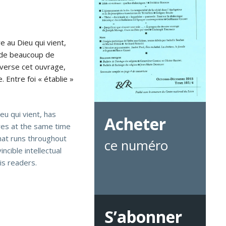
 au Dieu qui vient,
é de beaucoup de
raverse cet ouvrage,
. Entre foi « établie »
eu qui vient, has
Acheter
res at the same time
that runs throughout
ce numéro
cible intellectual
is readers.
S’abonner