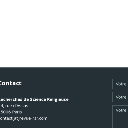
Contact
Recherches de Science Religieuse
14, rue d’Assas
75006 Paris
contact[at]revue-rsr.com