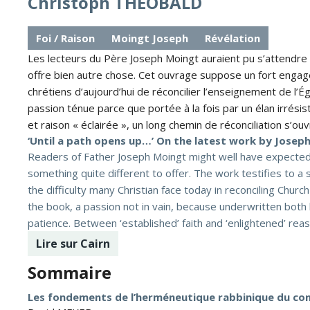
Christoph THEOBALD
Foi / Raison
Moingt Joseph
Révélation
Les lecteurs du Père Joseph Moingt auraient pu s’attendre 
offre bien autre chose. Cet ouvrage suppose un fort engag
chrétiens d’aujourd’hui de réconcilier l’enseignement de l’É
passion ténue parce que portée à la fois par un élan irrésisti
et raison « éclairée », un long chemin de réconciliation s’ouv
‘Until a path opens up…’ On the latest work by Joseph 
Readers of Father Joseph Moingt might well have expected a 
something quite different to offer. The work testifies to 
the difficulty many Christian face today in reconciling Churc
the book, a passion not in vain, because underwritten both b
patience. Between ‘established’ faith and ‘enlightened’ reas
Lire sur Cairn
Sommaire
Les fondements de l’herméneutique rabbinique du con