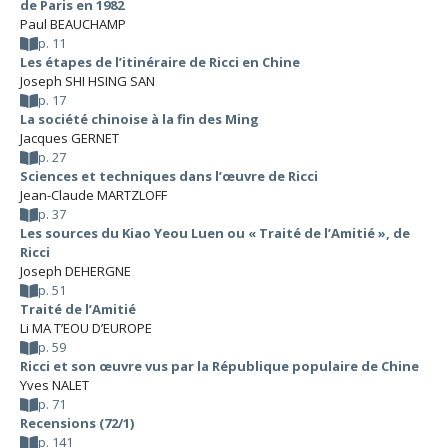
de Paris en 1982
Paul BEAUCHAMP
p. 11
Les étapes de l’itinéraire de Ricci en Chine
Joseph SHI HSING SAN
p. 17
La société chinoise à la fin des Ming
Jacques GERNET
p. 27
Sciences et techniques dans l’œuvre de Ricci
Jean-Claude MARTZLOFF
p. 37
Les sources du Kiao Yeou Luen ou « Traité de l’Amitié », de
Ricci
Joseph DEHERGNE
p. 51
Traité de l’Amitié
Li MA T’EOU D’EUROPE
p. 59
Ricci et son œuvre vus par la République populaire de Chine
Yves NALET
p. 71
Recensions (72/1)
p. 141