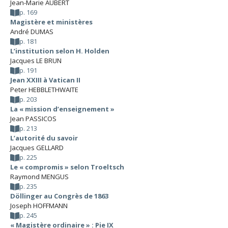
Jean-Marie AUBERT
p. 169
Magistère et ministères
André DUMAS
p. 181
L’institution selon H. Holden
Jacques LE BRUN
p. 191
Jean XXIII à Vatican II
Peter HEBBLETHWAITE
p. 203
La « mission d’enseignement »
Jean PASSICOS
p. 213
L’autorité du savoir
Jacques GELLARD
p. 225
Le « compromis » selon Troeltsch
Raymond MENGUS
p. 235
Döllinger au Congrès de 1863
Joseph HOFFMANN
p. 245
« Magistère ordinaire » : Pie IX