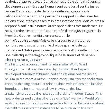
Le droit de guerre juste, théorisé par les théologiens chrétiens, a
développé des critères qui humanisent et rationalisent le jus ad
bellum. Dans le contexte de la conquête espagnole, cette
rationalisation a permis de penser des rapports justes avec les
Indiens et de jeter les bases d’un droit international. Mais ce droit a
préparé à son insu le nouvel ordre spatial des États modernes. Ce
nouvel ordre s’est retourné contre l’idée d’une « juste » guerre, la
Première Guerre mondiale en constituant le
point d’aboutissement. Mais celle-ci a suscité en retour de
nombreuses discussions sur le droit de guerre juste qui
mériteraient d’être poursuivies dans le sens d’une réflexion sur
une dialectique théologico-politique de la guerre et de la paix.
The right to a just war
The history of a concept and its return after World War I
The right to a just war, theorized by Christian theologians,
developed criteria that humanized and rationalized the jus ad
bellum. In the context of the Spanish conquista, this rationalization
enabled thinking about just relationships with Indians and laid the
foundations for international law. However, this law
unwittingly prepared the new spatial order of modern States. This
new order turned against the idea of a “just” war, with World War I
as its culmination, but this war gave rise to many discussions about
the right to a just war that deserve to be pursued in line with