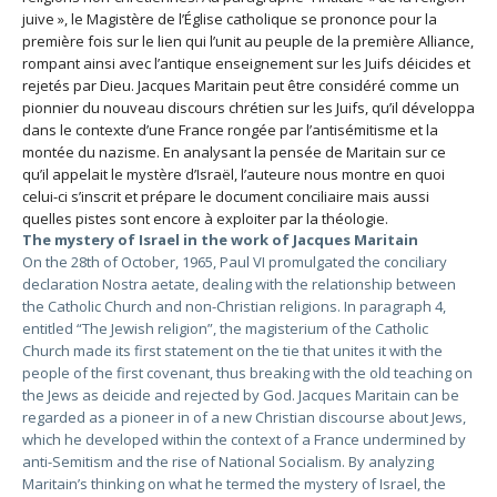
juive », le Magistère de l’Église catholique se prononce pour la
première fois sur le lien qui l’unit au peuple de la première Alliance,
rompant ainsi avec l’antique enseignement sur les Juifs déicides et
rejetés par Dieu. Jacques Maritain peut être considéré comme un
pionnier du nouveau discours chrétien sur les Juifs, qu’il développa
dans le contexte d’une France rongée par l’antisémitisme et la
montée du nazisme. En analysant la pensée de Maritain sur ce
qu’il appelait le mystère d’Israël, l’auteure nous montre en quoi
celui-ci s’inscrit et prépare le document conciliaire mais aussi
quelles pistes sont encore à exploiter par la théologie.
The mystery of Israel in the work of Jacques Maritain
On the 28th of October, 1965, Paul VI promulgated the conciliary
declaration Nostra aetate, dealing with the relationship between
the Catholic Church and non-Christian religions. In paragraph 4,
entitled “The Jewish religion”, the magisterium of the Catholic
Church made its first statement on the tie that unites it with the
people of the first covenant, thus breaking with the old teaching on
the Jews as deicide and rejected by God. Jacques Maritain can be
regarded as a pioneer in of a new Christian discourse about Jews,
which he developed within the context of a France undermined by
anti-Semitism and the rise of National Socialism. By analyzing
Maritain’s thinking on what he termed the mystery of Israel, the