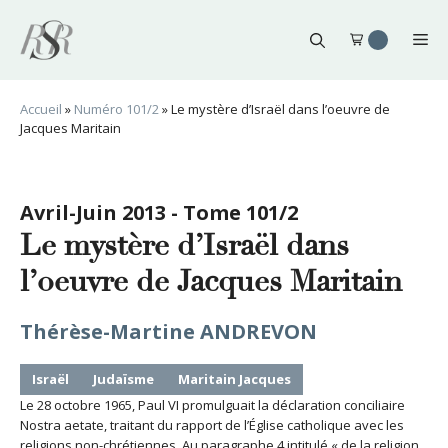
Aller
au
Me
contenu
Accueil
»
Numéro 101/2
»
Le mystère d’Israël dans l’oeuvre de
Jacques Maritain
Avril-Juin 2013 - Tome 101/2
Le mystère d’Israël dans
l’oeuvre de Jacques Maritain
Thérèse-Martine ANDREVON
Israël
Judaïsme
Maritain Jacques
Le 28 octobre 1965, Paul VI promulguait la déclaration conciliaire
Nostra aetate, traitant du rapport de l’Église catholique avec les
religions non-chrétiennes. Au paragraphe 4 intitulé « de la religion