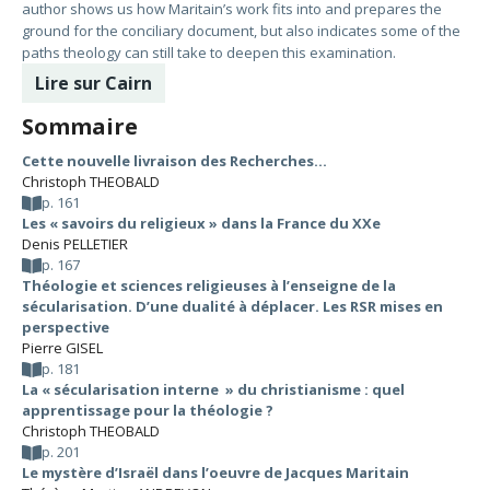
author shows us how Maritain’s work fits into and prepares the
ground for the conciliary document, but also indicates some of the
paths theology can still take to deepen this examination.
Lire sur Cairn
Sommaire
Cette nouvelle livraison des Recherches…
Christoph THEOBALD
p. 161
Les « savoirs du religieux » dans la France du XXe
Denis PELLETIER
p. 167
Théologie et sciences religieuses à l’enseigne de la
sécularisation. D’une dualité à déplacer. Les RSR mises en
perspective
Pierre GISEL
p. 181
La « sécularisation interne » du christianisme : quel
apprentissage pour la théologie ?
Christoph THEOBALD
p. 201
Le mystère d’Israël dans l’oeuvre de Jacques Maritain