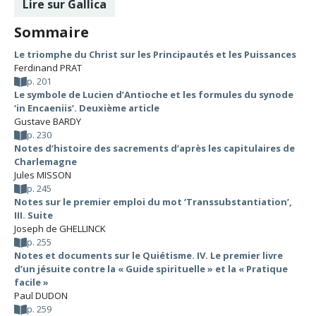
Lire sur Gallica
Sommaire
Le triomphe du Christ sur les Principautés et les Puissances
Ferdinand PRAT
p. 201
Le symbole de Lucien d’Antioche et les formules du synode
‘in Encaeniis’. Deuxième article
Gustave BARDY
p. 230
Notes d’histoire des sacrements d’après les capitulaires de
Charlemagne
Jules MISSON
p. 245
Notes sur le premier emploi du mot ‘Transsubstantiation’,
III. Suite
Joseph de GHELLINCK
p. 255
Notes et documents sur le Quiétisme. IV. Le premier livre
d’un jésuite contre la « Guide spirituelle » et la « Pratique
facile »
Paul DUDON
p. 259