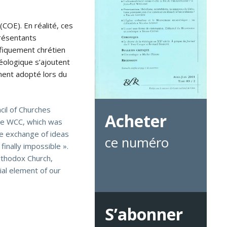
(COE). En réalité, ces
présentants
ifiquement chrétien
héologique s’ajoutent
ument adopté lors du
cil of Churches
Acheter
the WCC, which was
he exchange of ideas
ce numéro
inally impossible ».
Orthodox Church,
ial element of our
S’abonner