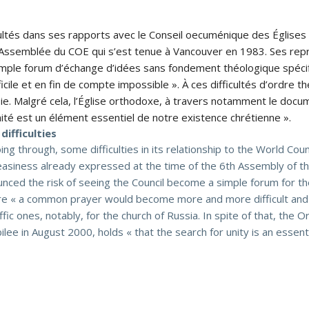
cultés dans ses rapports avec le Conseil oecuménique des Églises 
6′ Assemblée du COE qui s’est tenue à Vancouver en 1983. Ses re
 simple forum d’échange d’idées sans fondement théologique spéc
cile et en fin de compte impossible ». À ces difficultés d’ordre t
sie. Malgré cela, l’Église orthodoxe, à travers notamment le doc
’unité est un élément essentiel de notre existence chrétienne ».
ifficulties
g through, some difficulties in its relationship to the World Coun
 uneasiness already expressed at the time of the 6th Assembly of 
unced the risk of seeing the Council become a simple forum for t
here « a common prayer would become more and more difficult and f
c ones, notably, for the church of Russia. In spite of that, the 
lee in August 2000, holds « that the search for unity is an essent