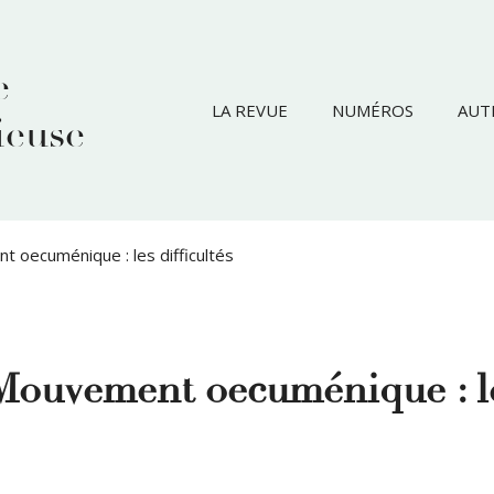
e
LA REVUE
NUMÉROS
AUT
ieuse
t oecuménique : les difficultés
 Mouvement oecuménique : l