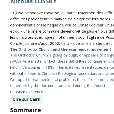
Nicolas LOSSKY
L’Église orthodoxe traverse, ou paraît traverser, des diffi
difficultés prolongent un malaise déjà exprimé lors de la 
dénoncèrent alors le risque de voir ce Conseil devenir un
et où « une prière commune deviendrait de plus en plus diffi
les difficultés spécifiques, notamment pour l’Église de Rus
Concile jubilaire d’août 2000, tient « que la recherche de l
The Orthodox Church and the ecumenical movement : d
The Orthodox Church is going through, or appears to be goin
(WCC). As a matter of fact, these difficulties continue an
held in Vancouver in 1983. There, its representatives deno
without a specific Christian theological foundation, and w
On top of these theological problems there are some specffi
especially by the document adapted during the Council’s jubi
Christian existence”
Lire sur Cairn
Sommaire