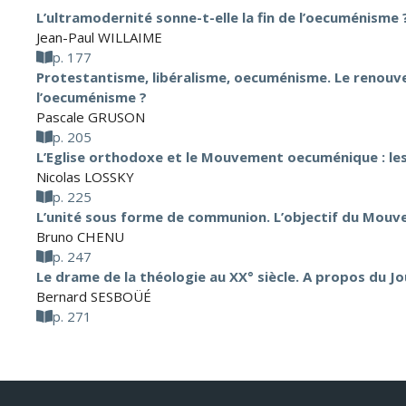
L’ultramodernité sonne-t-elle la fin de l’oecuménisme 
Jean-Paul WILLAIME
p. 177
Protestantisme, libéralisme, oecuménisme. Le renouve
l’oecuménisme ?
Pascale GRUSON
p. 205
L’Eglise orthodoxe et le Mouvement oecuménique : les 
Nicolas LOSSKY
p. 225
L’unité sous forme de communion. L’objectif du Mo
Bruno CHENU
p. 247
Le drame de la théologie au XX° siècle. A propos du J
Bernard SESBOÜÉ
p. 271