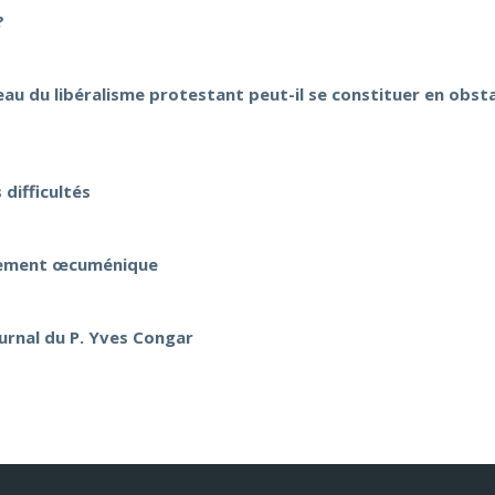
?
au du libéralisme protestant peut-il se constituer en obsta
difficultés
uvement œcuménique
ournal du P. Yves Congar