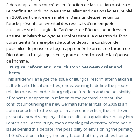
à des adaptations concrètes en fonction de la situation pastorale.
Le conflit autour du nouveau rituel allemand des obsèques, publié
en 2009, sert d’entrée en matière. Dans un deuxième temps,
l’article présente un éventail des résultats d’une enquête
qualitative sur la liturgie de Carême et de Pâques, pour dresser
ensuite un bilan théologique s’intéressant à la question de fond
qui se tient à l’arrière-plan de tout ce débat : la condition de
possibilité de penser de façon appropriée le primat de l’action de
Dieu dans la liturgie, qui, seule, porte et rend possible la réponse
de l’homme.
Liturgical reform and local church : between order and
liberty
This article will analyze the issue of liturgical reform after Vatican II
at the level of local churches, endeavouring to define the proper
relation between order (liturgical) and freedom and the possibility
of concrete adaptation in relation to the pastoral context. The
conflict surrounding the new German funeral ritual of 2009 is an
apt introduction to the subject. In a second section, the article will
present a broad sampling of the results of a qualitative inquiry into
Lenten and Easter liturgy, then a theological overview of the basic
issue behind this debate : the possibility of envisioning the primacy
of God’s action in liturgy, the only factor that truly enables human