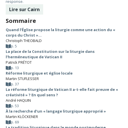
response.
Lire sur Cairn
Sommaire
Quand l’Église propose la liturgie comme une action du «
corps du Christ »…
Christoph THEOBALD
p. 5
La place de la Constitution sur la liturgie dans
l’herméneutique de Vatican II
Patrick PRÉTOT
p. 13
Réforme liturgique et église locale
Martin STUFLESSER
p. 37
La réforme liturgique de Vatican II a-t-elle fait preuve de «
créativité » ? En quel sens ?
André HAQUIN
p. 53
À la recherche d’un « langage liturgique approprié »
Martin KLÖCKENER
p. 69
La tradition liturgique dans le monde postmoderne