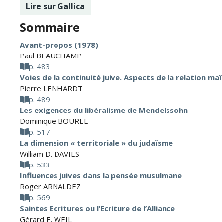
Lire sur Gallica
Sommaire
Avant-propos (1978)
Paul BEAUCHAMP
p. 483
Voies de la continuité juive. Aspects de la relation ma
Pierre LENHARDT
p. 489
Les exigences du libéralisme de Mendelssohn
Dominique BOUREL
p. 517
La dimension « territoriale » du judaïsme
William D. DAVIES
p. 533
Influences juives dans la pensée musulmane
Roger ARNALDEZ
p. 569
Saintes Ecritures ou l’Ecriture de l’Alliance
Gérard E. WEIL