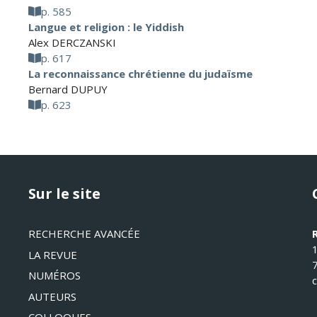
p. 585
Langue et religion : le Yiddish
Alex DERCZANSKI
p. 617
La reconnaissance chrétienne du judaïsme
Bernard DUPUY
p. 623
Sur le site
RECHERCHE AVANCÉE
LA REVUE
NUMÉROS
AUTEURS