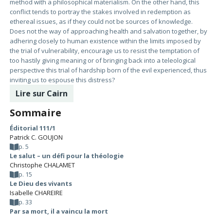
method with a philosophical materialism. On the other hand, this
conflict tends to portray the stakes involved in redemption as
ethereal issues, as if they could not be sources of knowledge.
Does not the way of approaching health and salvation together, by
adhering closely to human existence within the limits imposed by
the trial of vulnerability, encourage us to resist the temptation of
too hastily giving meaning or of bringing back into a teleological
perspective this trial of hardship born of the evil experienced, thus
inviting us to espouse this distress?
Lire sur Cairn
Sommaire
Éditorial 111/1
Patrick C. GOUJON
p. 5
Le salut – un défi pour la théologie
Christophe CHALAMET
p. 15
Le Dieu des vivants
Isabelle CHAREIRE
p. 33
Par sa mort, il a vaincu la mort