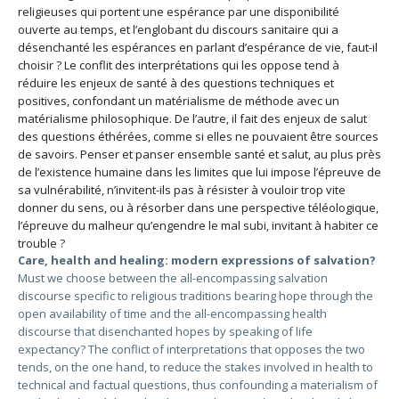
religieuses qui portent une espérance par une disponibilité
ouverte au temps, et l’englobant du discours sanitaire qui a
désenchanté les espérances en parlant d’espérance de vie, faut-il
choisir ? Le conflit des interprétations qui les oppose tend à
réduire les enjeux de santé à des questions techniques et
positives, confondant un matérialisme de méthode avec un
matérialisme philosophique. De l’autre, il fait des enjeux de salut
des questions éthérées, comme si elles ne pouvaient être sources
de savoirs. Penser et panser ensemble santé et salut, au plus près
de l’existence humaine dans les limites que lui impose l’épreuve de
sa vulnérabilité, n’invitent-ils pas à résister à vouloir trop vite
donner du sens, ou à résorber dans une perspective téléologique,
l’épreuve du malheur qu’engendre le mal subi, invitant à habiter ce
trouble ?
Care, health and healing: modern expressions of salvation?
Must we choose between the all-encompassing salvation
discourse specific to religious traditions bearing hope through the
open availability of time and the all-encompassing health
discourse that disenchanted hopes by speaking of life
expectancy? The conflict of interpretations that opposes the two
tends, on the one hand, to reduce the stakes involved in health to
technical and factual questions, thus confounding a materialism of