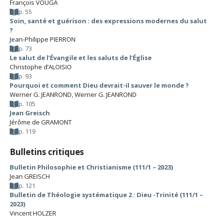
François VOUGA
p. 55
Soin, santé et guérison : des expressions modernes du salut
?
Jean-Philippe PIERRON
p. 73
Le salut de l’Évangile et les saluts de l’Église
Christophe d’ALOISIO
p. 93
Pourquoi et comment Dieu devrait-il sauver le monde ?
Werner G. JEANROND
,
Werner G. JEANROND
p. 105
Jean Greisch
Jérôme de GRAMONT
p. 119
Bulletins critiques
Bulletin Philosophie et Christianisme (111/1 – 2023)
Jean GREISCH
p. 121
Bulletin de Théologie systématique 2 : Dieu -Trinité (111/1 –
2023)
Vincent HOLZER