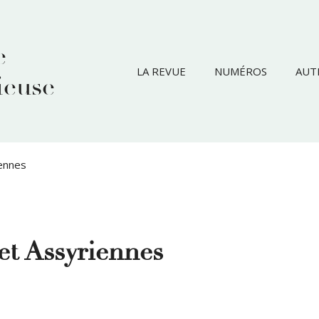
e
LA REVUE
NUMÉROS
AUT
ieuse
ennes
et Assyriennes