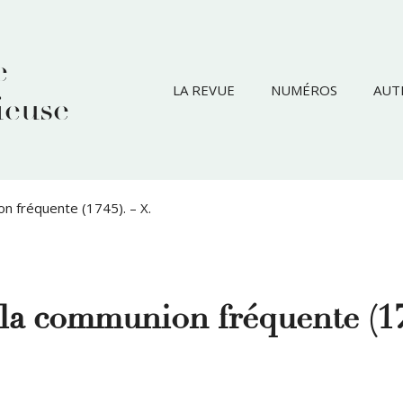
e
LA REVUE
NUMÉROS
AUT
ieuse
on fréquente (1745). – X.
r la communion fréquente (17