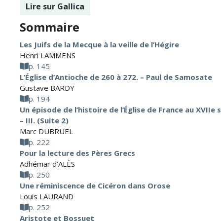
Lire sur Gallica
Sommaire
Les Juifs de la Mecque à la veille de l’Hégire
Henri LAMMENS
p. 145
L’Église d’Antioche de 260 à 272. – Paul de Samosate
Gustave BARDY
p. 194
Un épisode de l’histoire de l’Église de France au XVIIe 
– III. (Suite 2)
Marc DUBRUEL
p. 222
Pour la lecture des Pères Grecs
Adhémar d’ALÈS
p. 250
Une réminiscence de Cicéron dans Orose
Louis LAURAND
p. 252
Aristote et Bossuet