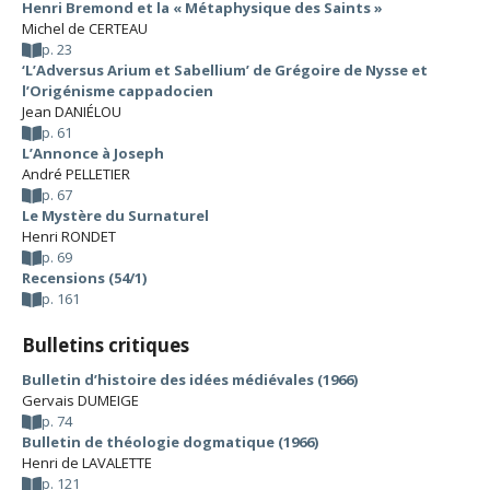
Henri Bremond et la « Métaphysique des Saints »
Michel de CERTEAU
p. 23
‘L’Adversus Arium et Sabellium’ de Grégoire de Nysse et
l’Origénisme cappadocien
Jean DANIÉLOU
p. 61
L’Annonce à Joseph
André PELLETIER
p. 67
Le Mystère du Surnaturel
Henri RONDET
p. 69
Recensions (54/1)
p. 161
Bulletins critiques
Bulletin d’histoire des idées médiévales (1966)
Gervais DUMEIGE
p. 74
Bulletin de théologie dogmatique (1966)
Henri de LAVALETTE
p. 121