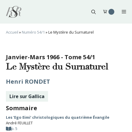
Aller
au
Me
contenu
Accueil
»
Numéro 54/1
»
Le Mystère du Surnaturel
Janvier-Mars 1966 - Tome 54/1
Le Mystère du Surnaturel
Henri RONDET
Lire sur Gallica
Sommaire
Les ‘Ego Eimi’ christologiques du quatrième Évangile
André FEUILLET
p. 5