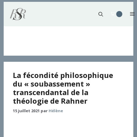
Aller
au
contenu
Alfred Loisy
La fécondité philosophique
du « soubassement »
transcendantal de la
théologie de Rahner
15 juillet 2021
par
Hélène
L’acte philosophique, tel qu’il est convoqué par la
manière dont Rahner fait de la théologie : tel sera le