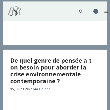
Aller
au
contenu
Bruno Latour
De quel genre de pensée a-t-
on besoin pour aborder la
crise environnementale
contemporaine ?
15 juillet 2022
par
Hélène
L’écologie politique contemporaine donne un nouvel
infléchissement aux débats environnementaux qui