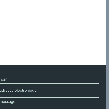
a correspondance, le pardon n’est pas une notion
e nouvelle de l’événement de la croix, et réfléchit à
 pour raconter un pardon compris comme événement