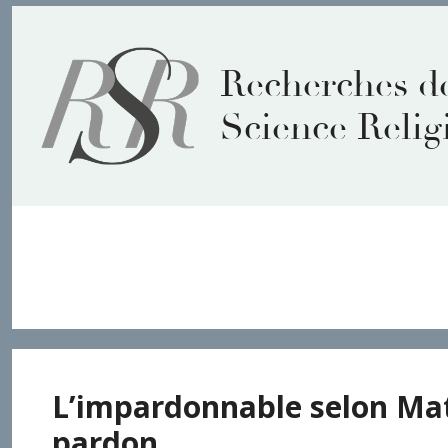
Aller
au
contenu
Recherches d
Science Relig
Impardonnable
L’impardonnable selon Matt
pardon