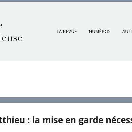
e
LA REVUE
NUMÉROS
AUT
ieuse
hieu : la mise en garde néces