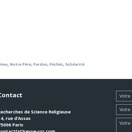
partie parmi les livres du Nouveau Testament. Absent de s
e de l’apôtre, Matthieu pense l’existence humaine à la lumièr
n quatre tableaux (Mt 6,9-15 ; 9,1-8 ; 12,31-32 ; 18,15-35)
 compris comme une mise en garde nécessaire.
hieu
,
Notre Père
,
Pardon
,
Péchés
,
Solidarité
Contact
Recherches de Science Religieuse
14, rue d’Assas
75006 Paris
contact[at]revue-rsr.com