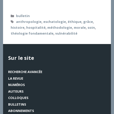
164 p. 4. Lemoine Laurent, Psychanalyse
Catégories
bulletin
Étiquettes
anthropologie
,
eschatologie
,
éthique
,
grâce
,
histoire
,
hospitalité
,
méthodologie
,
morale
,
soin
,
théologie fondamentale
,
vulnérabilité
Sur le site
RECHERCHE AVANCÉE
LA REVUE
NUMÉROS
AUTEURS
COLLOQUES
BULLETINS
ABONNEMENTS