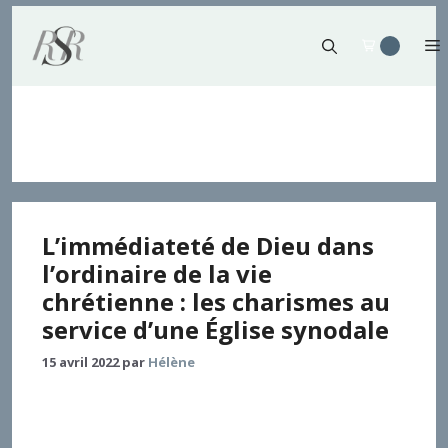
Aller
au
contenu
morale
L’immédiateté de Dieu dans
l’ordinaire de la vie
chrétienne : les charismes au
service d’une Église synodale
15 avril 2022
par
Hélène
La théologie des charismes pâtit jusqu’à aujourd’hui
d’une assimilation des charismes à