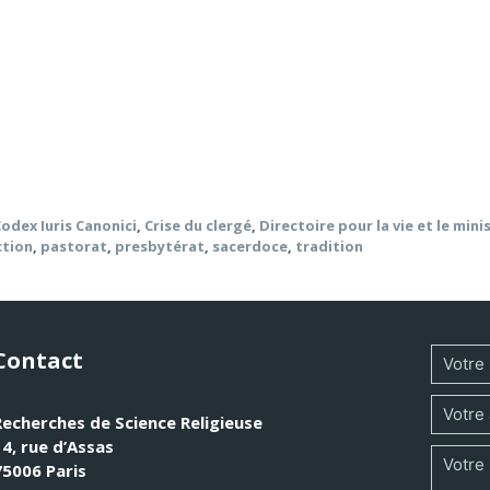
 de l’ordination aggravent la crise actuelle du clergé. Selon
et évêques sont surtout envoyés à leur Église, après une ord
s coup. Cet accent sur la personne individuelle des ministres
u Christ), grève l’ecclésiologie de communion et met l’acce
nalysés dans l’article.
odex Iuris Canonici
,
Crise du clergé
,
Directoire pour la vie et le min
ction
,
pastorat
,
presbytérat
,
sacerdoce
,
tradition
Contact
Recherches de Science Religieuse
14, rue d’Assas
75006 Paris