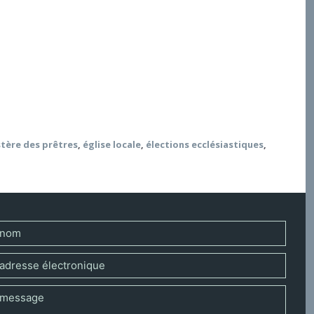
 la Tradition, les pasteurs étaient situés dans leur
ination qui les fait personnellement prêtres ou
 (vocation antérieure à l’appel de l’Église ;
nt sur l’Église comme organisation. L’évangélisation
istère des prêtres
,
église locale
,
élections ecclésiastiques
,