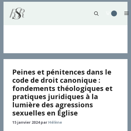
Aller
au
contenu
Sixième commandement
Peines et pénitences dans le
code de droit canonique :
fondements théologiques et
pratiques juridiques à la
lumière des agressions
sexuelles en Église
15 janvier 2024
par
Hélène