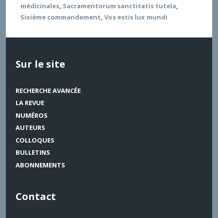
médicinales
,
Sacramentorum sanctitatis tutela
,
Sixième commandement
,
Vos estis lux mundi
Sur le site
RECHERCHE AVANCÉE
LA REVUE
NUMÉROS
AUTEURS
COLLOQUES
BULLETINS
ABONNEMENTS
Contact