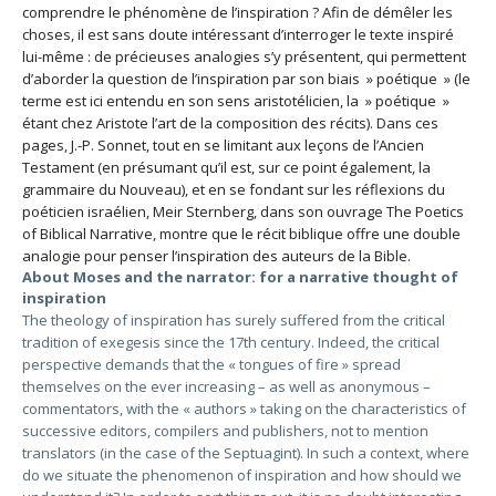
comprendre le phénomène de l’inspiration ? Afin de démêler les
choses, il est sans doute intéressant d’interroger le texte inspiré
lui-même : de précieuses analogies s’y présentent, qui permettent
d’aborder la question de l’inspiration par son biais » poétique » (le
terme est ici entendu en son sens aristotélicien, la » poétique »
étant chez Aristote l’art de la composition des récits). Dans ces
pages, J.-P. Sonnet, tout en se limitant aux leçons de l’Ancien
Testament (en présumant qu’il est, sur ce point également, la
grammaire du Nouveau), et en se fondant sur les réflexions du
poéticien israélien, Meir Sternberg, dans son ouvrage The Poetics
of Biblical Narrative, montre que le récit biblique offre une double
analogie pour penser l’inspiration des auteurs de la Bible.
About Moses and the narrator: for a narrative thought of
inspiration
The theology of inspiration has surely suffered from the critical
tradition of exegesis since the 17th century. Indeed, the critical
perspective demands that the « tongues of fire » spread
themselves on the ever increasing – as well as anonymous –
commentators, with the « authors » taking on the characteristics of
successive editors, compilers and publishers, not to mention
translators (in the case of the Septuagint). In such a context, where
do we situate the phenomenon of inspiration and how should we