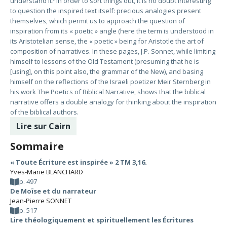
understand it? In order to sort things out, it is no doubt interesting
to question the inspired text itself: precious analogies present
themselves, which permit us to approach the question of
inspiration from its « poetic » angle (here the term is understood in
its Aristotelian sense, the « poetic » being for Aristotle the art of
composition of narratives. In these pages, J.P. Sonnet, while limiting
himself to lessons of the Old Testament (presuming that he is
[using], on this point also, the grammar of the New), and basing
himself on the reflections of the Israeli poetizer Meir Sternberg in
his work The Poetics of Biblical Narrative, shows that the biblical
narrative offers a double analogy for thinking about the inspiration
of the biblical authors.
Lire sur Cairn
Sommaire
« Toute Écriture est inspirée » 2 TM 3,16.
Yves-Marie BLANCHARD
p. 497
De Moïse et du narrateur
Jean-Pierre SONNET
p. 517
Lire théologiquement et spirituellement les Écritures