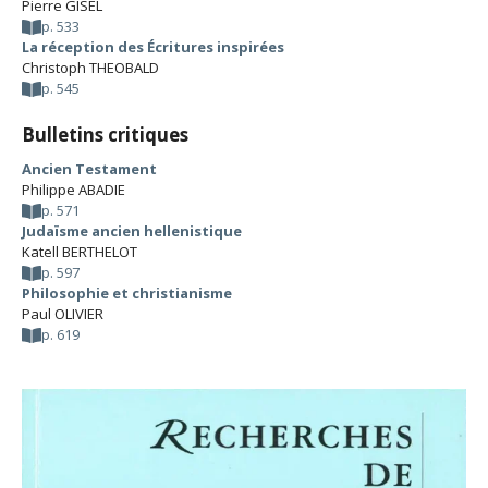
Pierre GISEL
p. 533
La réception des Écritures inspirées
Christoph THEOBALD
p. 545
Bulletins critiques
Ancien Testament
Philippe ABADIE
p. 571
Judaïsme ancien hellenistique
Katell BERTHELOT
p. 597
Philosophie et christianisme
Paul OLIVIER
p. 619