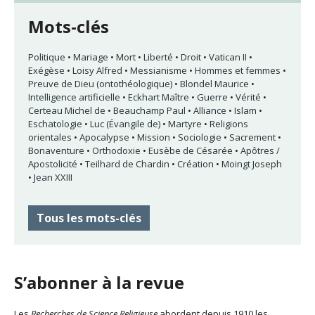
Mots-clés
Politique
•
Mariage
•
Mort
•
Liberté
•
Droit
•
Vatican II
•
Exégèse
•
Loisy Alfred
•
Messianisme
•
Hommes et femmes
•
Preuve de Dieu (ontothéologique)
•
Blondel Maurice
•
Intelligence artificielle
•
Eckhart Maître
•
Guerre
•
Vérité
•
Certeau Michel de
•
Beauchamp Paul
•
Alliance
•
Islam
•
Eschatologie
•
Luc (Évangile de)
•
Martyre
•
Religions
orientales
•
Apocalypse
•
Mission
•
Sociologie
•
Sacrement
•
Bonaventure
•
Orthodoxie
•
Eusèbe de Césarée
•
Apôtres /
Apostolicité
•
Teilhard de Chardin
•
Création
•
Moingt Joseph
•
Jean XXIII
Tous les mots-clés
S’abonner à la revue
Les
Recherches de Science Religieuse
abordent depuis 1910 les