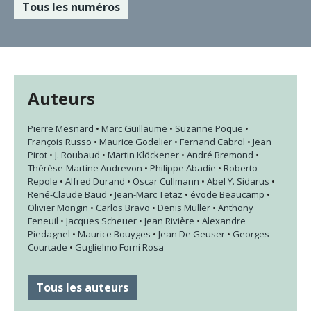
Tous les numéros
Auteurs
Pierre Mesnard
•
Marc Guillaume
•
Suzanne Poque
•
François Russo
•
Maurice Godelier
•
Fernand Cabrol
•
Jean
Pirot
•
J. Roubaud
•
Martin Klöckener
•
André Bremond
•
Thérèse-Martine Andrevon
•
Philippe Abadie
•
Roberto
Repole
•
Alfred Durand
•
Oscar Cullmann
•
Abel Y. Sidarus
•
René-Claude Baud
•
Jean-Marc Tetaz
•
évode Beaucamp
•
Olivier Mongin
•
Carlos Bravo
•
Denis Müller
•
Anthony
Feneuil
•
Jacques Scheuer
•
Jean Rivière
•
Alexandre
Piedagnel
•
Maurice Bouyges
•
Jean De Geuser
•
Georges
Courtade
•
Guglielmo Forni Rosa
Tous les auteurs