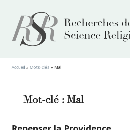
Aller
au
contenu
Recherches d
Science Relig
Accueil
»
Mots-clés
»
Mal
Mot-clé :
Mal
Repenser la Providence