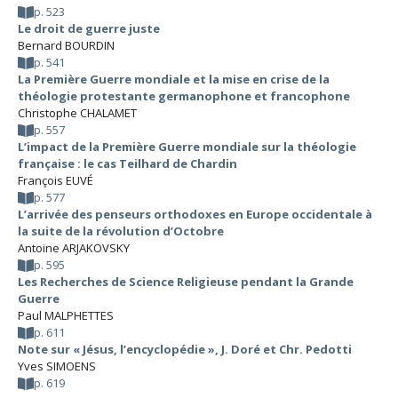
p. 523
Le droit de guerre juste
Bernard BOURDIN
p. 541
La Première Guerre mondiale et la mise en crise de la
théologie protestante germanophone et francophone
Christophe CHALAMET
p. 557
L’impact de la Première Guerre mondiale sur la théologie
française : le cas Teilhard de Chardin
François EUVÉ
p. 577
L’arrivée des penseurs orthodoxes en Europe occidentale à
la suite de la révolution d’Octobre
Antoine ARJAKOVSKY
p. 595
Les Recherches de Science Religieuse pendant la Grande
Guerre
Paul MALPHETTES
p. 611
Note sur « Jésus, l’encyclopédie », J. Doré et Chr. Pedotti
Yves SIMOENS
p. 619