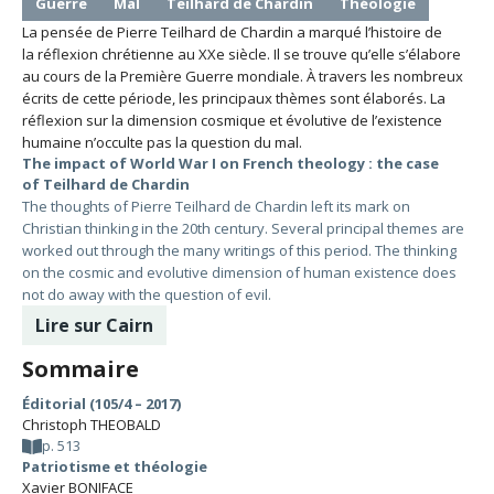
Guerre
Mal
Teilhard de Chardin
Théologie
La pensée de Pierre Teilhard de Chardin a marqué l’histoire de
la réflexion chrétienne au XXe siècle. Il se trouve qu’elle s’élabore
au cours de la Première Guerre mondiale. À travers les nombreux
écrits de cette période, les principaux thèmes sont élaborés. La
réflexion sur la dimension cosmique et évolutive de l’existence
humaine n’occulte pas la question du mal.
The impact of World War I on French theology : the case
of Teilhard de Chardin
The thoughts of Pierre Teilhard de Chardin left its mark on
Christian thinking in the 20th century. Several principal themes are
worked out through the many writings of this period. The thinking
on the cosmic and evolutive dimension of human existence does
not do away with the question of evil.
Lire sur Cairn
Sommaire
Éditorial (105/4 – 2017)
Christoph THEOBALD
p. 513
Patriotisme et théologie
Xavier BONIFACE