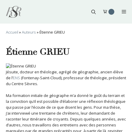
Aller
au
Me
contenu
Accueil
»
Auteurs
»
Étienne GRIEU
Étienne GRIEU
Jésuite, docteur en théologie, agrégé de géographie, ancien élève
de l’
ENS
(Fontenay-Saint-Cloud), professeur de théologie, président
du Centre Sèvres.
Ma formation initiale de géographe m’a donné le goût du terrain et
la conviction qu’il est possible d’élaborer une réflexion théologique
qui passe par l’écoute de ce que disent les gens. Pour ma thèse,
j’ai interviewé une trentaine de chrétiens, leur demandant de
raconter leur itinéraire de croyants. Depuis quelques années, avec
d’autres, nous travaillons des entretiens avec des personnes
marquées par de grandes précarités pour, à partir de là, revisiter