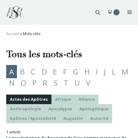
Aller
au
Me
contenu
Accueil
»
Mots-clés
Tous les mots-clés
A
B
C
D
E
F
G
H
I
J
L
M
N
O
P
R
S
T
U
V
Actes des Apôtres
Afrique
Alliance
Anthropologie
Apocalypse
Apologétique
Apôtres / Apostolicité
Augustin
Autorité
1 article
La proclamation du Royaume de Dieu comme marqueur de