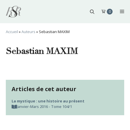
Aller
au
Me
0
contenu
Accueil
»
Auteurs
»
Sebastian MAXIM
Sebastian MAXIM
Articles de cet auteur
La mystique : une histoire au présent
Janvier-Mars 2016 - Tome 104/1