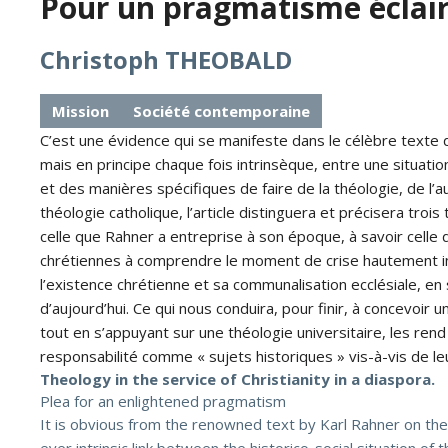
Pour un pragmatisme éclai
Christoph THEOBALD
Mission
Société contemporaine
C’est une évidence qui se manifeste dans le célèbre texte de
mais en principe chaque fois intrinsèque, entre une situatio
et des manières spécifiques de faire de la théologie, de l’a
théologie catholique, l’article distinguera et précisera troi
celle que Rahner a entreprise à son époque, à savoir celle 
chrétiennes à comprendre le moment de crise hautement in
l’existence chrétienne et sa communalisation ecclésiale, e
d’aujourd’hui. Ce qui nous conduira, pour finir, à concevoi
tout en s’appuyant sur une théologie universitaire, les rend 
responsabilité comme « sujets historiques » vis-à-vis de leu
Theology in the service of Christianity in a diaspora.
Plea for an enlightened pragmatism
It is obvious from the renowned text by Karl Rahner on the 