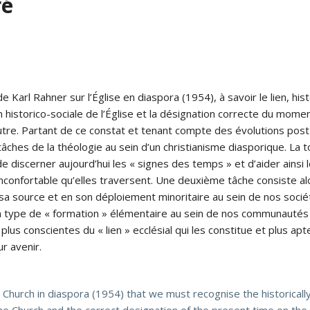
ré
 Karl Rahner sur l’Église en diaspora (1954), à savoir le lien, hi
n historico-sociale de l’Église et la désignation correcte du mome
utre. Partant de ce constat et tenant compte des évolutions post-
s tâches de la théologie au sein d’un christianisme diasporique. La
de discerner aujourd’hui les « signes des temps » et d’aider ains
confortable qu’elles traversent. Une deuxième tâche consiste al
n sa source et en son déploiement minoritaire au sein de nos soc
r un type de « formation » élémentaire au sein de nos communautés 
plus conscientes du « lien » ecclésial qui les constitue et plus apt
r avenir.
Church in diaspora (1954) that we must recognise the historically