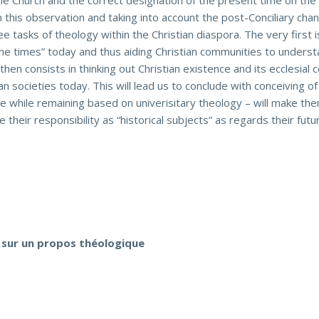
f the Church and the correct designation of the present time on th
h this observation and taking into account the post-Conciliary cha
ree tasks of theology within the Christian diaspora. The very first
 the times” today and thus aiding Christian communities to understa
hen consists in thinking out Christian existence and its ecclesial
n societies today. This will lead us to conclude with conceiving o
the while remaining based on univerisitary theology – will make t
their responsibility as “historical subjects” as regards their futu
s sur un propos théologique