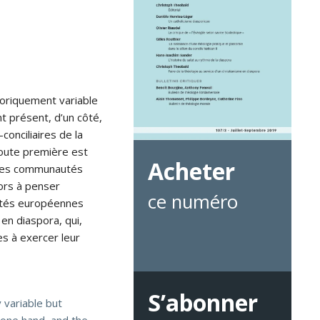
storiquement variable
nt présent, d’un côté,
conciliaires de la
 toute première est
Acheter
i les communautés
ors à penser
ce numéro
iétés européennes
en diaspora, qui,
es à exercer leur
S’abonner
 variable but