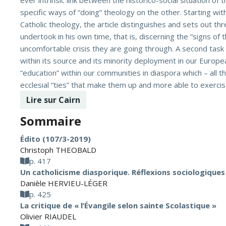
ever intrinsic link between the historico-social situation o
specific ways of “doing” theology on the other. Starting wit
Catholic theology, the article distinguishes and sets out th
undertook in his own time, that is, discerning the “signs of
uncomfortable crisis they are going through. A second task t
within its source and its minority deployment in our Europea
“education” within our communities in diaspora which – all 
ecclesial “ties” that make them up and more able to exercise 
Lire sur Cairn
Sommaire
Édito (107/3-2019)
Christoph THEOBALD
p. 417
Un catholicisme diasporique. Réflexions sociologique
Danièle HERVIEU-LÉGER
p. 425
La critique de « l’Évangile selon sainte Scolastique »
Olivier RIAUDEL