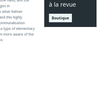
e one hand, and the
à la revue
nges in
 is what Rahner
nd this highly
Boutique
 communalisation
f a type of elementary
hem more aware of the
re.