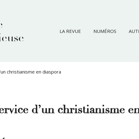
e
LA REVUE
NUMÉROS
AUT
ieuse
d’un christianisme en diaspora
service d’un christianisme e