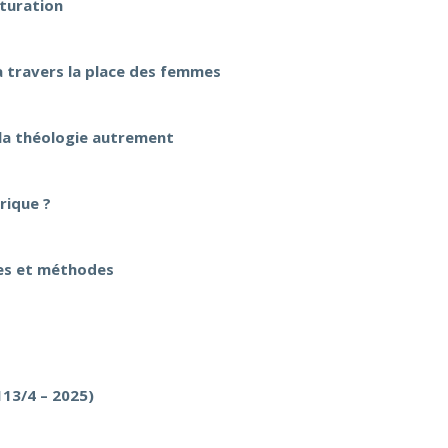
lturation
 à travers la place des femmes
e la théologie autrement
rique ?
ues et méthodes
113/4 – 2025)