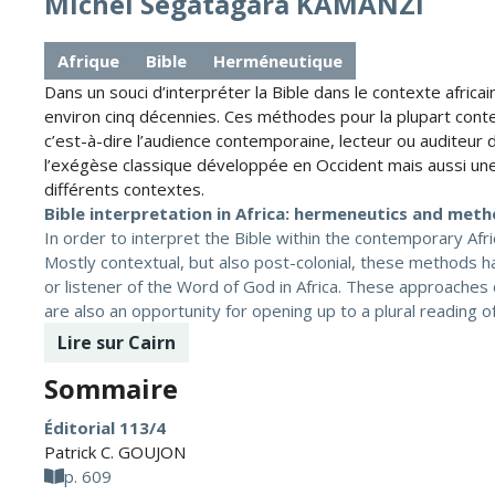
Michel Segatagara KAMANZI
Afrique
Bible
Herméneutique
Dans un souci d’interpréter la Bible dans le contexte afric
environ cinq décennies. Ces méthodes pour la plupart conte
c’est-à-dire l’audience contemporaine, lecteur ou auditeur
l’exégèse classique développée en Occident mais aussi une 
différents contextes.
Bible interpretation in Africa: hermeneutics and met
In order to interpret the Bible within the contemporary Afr
Mostly contextual, but also post-colonial, these methods h
or listener of the Word of God in Africa. These approaches 
are also an opportunity for opening up to a plural reading of
Lire sur Cairn
Sommaire
Éditorial 113/4
Patrick C. GOUJON
p. 609