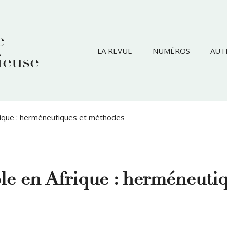
e
LA REVUE
NUMÉROS
AUT
ieuse
Afrique : herméneutiques et méthodes
ble en Afrique : herméneuti