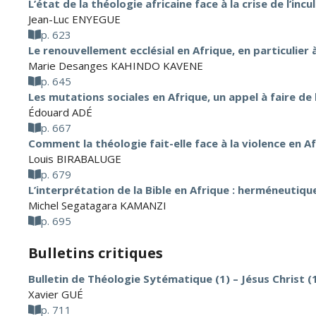
L’état de la théologie africaine face à la crise de l’incu
Jean-Luc ENYEGUE
p. 623
Le renouvellement ecclésial en Afrique, en particulier
Marie Desanges KAHINDO KAVENE
p. 645
Les mutations sociales en Afrique, un appel à faire d
Édouard ADÉ
p. 667
Comment la théologie fait-elle face à la violence en Af
Louis BIRABALUGE
p. 679
L’interprétation de la Bible en Afrique : herméneutiq
Michel Segatagara KAMANZI
p. 695
Bulletins critiques
Bulletin de Théologie Sytématique (1) – Jésus Christ (
Xavier GUÉ
p. 711