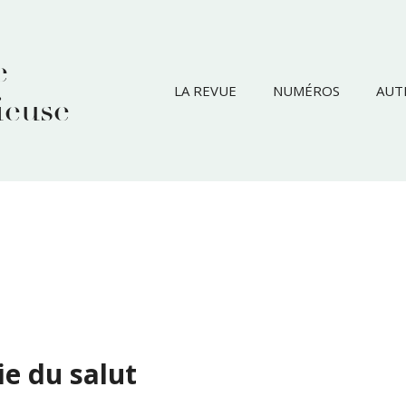
e
LA REVUE
NUMÉROS
AUT
ieuse
e du salut