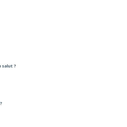
 salut ?
 ?