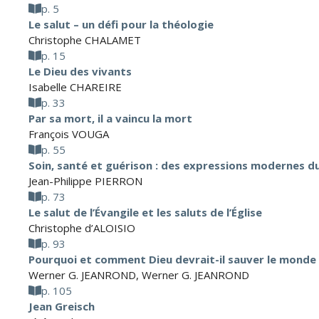
p. 5
Le salut – un défi pour la théologie
Christophe CHALAMET
p. 15
Le Dieu des vivants
Isabelle CHAREIRE
p. 33
Par sa mort, il a vaincu la mort
François VOUGA
p. 55
Soin, santé et guérison : des expressions modernes du
Jean-Philippe PIERRON
p. 73
Le salut de l’Évangile et les saluts de l’Église
Christophe d’ALOISIO
p. 93
Pourquoi et comment Dieu devrait-il sauver le monde
Werner G. JEANROND
,
Werner G. JEANROND
p. 105
Jean Greisch