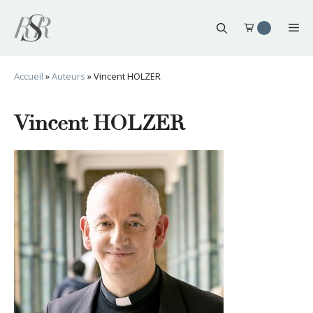
Aller
au
Me
contenu
Accueil
»
Auteurs
»
Vincent HOLZER
Vincent HOLZER