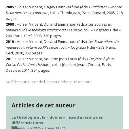
2005 :
Holzer Vincent, Gagey Henri-Jérôme (éds.),
Balthasar – Rahner.
Deux pensées en contraste
, coll. « Theologia », Paris, Bayard, 2005, 218
pages.
2008 :
Holzer Vincent, Durand Emmanuel (éds.),
Les Sources du
renouveau de la théologie trinitaire au XXe siècle
, coll. « Cogitatio Fidei »
266, Paris, Cerf, 2008, 320 pages.
2010 :
Holzer Vincent, Durand Emmanuel (éds.),
Les Réalisations du
renouveau trinitaire au XXe siècle
, coll. « Cogitatio Fidei » 273, Paris,
Cerf, 2010, 352 pages.
2011 :
Holzer Vincent, Souletie Jean-Louis (éds.),
De Jésus à Jésus-
Christ. Christ dans l’Histoire
, coll. « Jésus et Jésus-Christ », Paris,
Desclée, 2011, 394 pages.
Sa fiche sur le site de l’Institut Catholique de Paris
Articles de cet auteur
La théologie et le « donné », nœud irrésolu des
différenciations
Avril-Juin 2025 - Tome 113/2